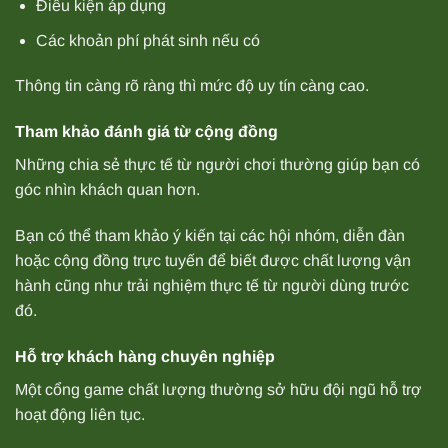
Điều kiện áp dụng
Các khoản phí phát sinh nếu có
Thông tin càng rõ ràng thì mức độ uy tín càng cao.
Tham khảo đánh giá từ cộng đồng
Những chia sẻ thực tế từ người chơi thường giúp bạn có
góc nhìn khách quan hơn.
Bạn có thể tham khảo ý kiến tại các hội nhóm, diễn đàn
hoặc cộng đồng trực tuyến để biết được chất lượng vận
hành cũng như trải nghiệm thực tế từ người dùng trước
đó.
Hỗ trợ khách hàng chuyên nghiệp
Một cổng game chất lượng thường sở hữu đội ngũ hỗ trợ
hoạt động liên tục.