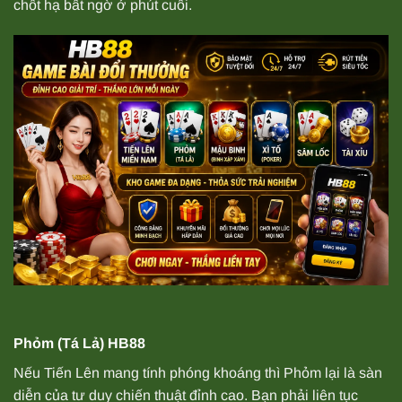
chốt hạ bất ngờ ở phút cuối.
Phỏm (Tá Lả) HB88
Nếu Tiến Lên mang tính phóng khoáng thì Phỏm lại là sàn
diễn của tư duy chiến thuật đỉnh cao. Bạn phải liên tục