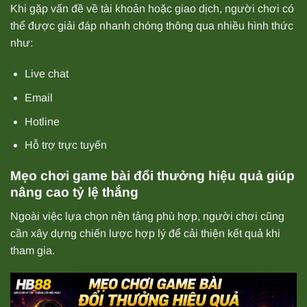
Khi gặp vấn đề về tài khoản hoặc giao dịch, người chơi có
thể được giải đáp nhanh chóng thông qua nhiều hình thức
như:
Live chat
Email
Hotline
Hỗ trợ trực tuyến
Mẹo chơi game bài đổi thưởng hiệu quả giúp
nâng cao tỷ lệ thắng
Ngoài việc lựa chọn nền tảng phù hợp, người chơi cũng
cần xây dựng chiến lược hợp lý để cải thiện kết quả khi
tham gia.