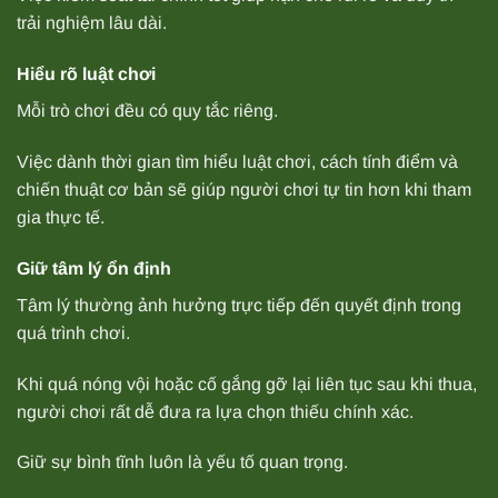
trải nghiệm lâu dài.
Hiểu rõ luật chơi
Mỗi trò chơi đều có quy tắc riêng.
Việc dành thời gian tìm hiểu luật chơi, cách tính điểm và
chiến thuật cơ bản sẽ giúp người chơi tự tin hơn khi tham
gia thực tế.
Giữ tâm lý ổn định
Tâm lý thường ảnh hưởng trực tiếp đến quyết định trong
quá trình chơi.
Khi quá nóng vội hoặc cố gắng gỡ lại liên tục sau khi thua,
người chơi rất dễ đưa ra lựa chọn thiếu chính xác.
Giữ sự bình tĩnh luôn là yếu tố quan trọng.