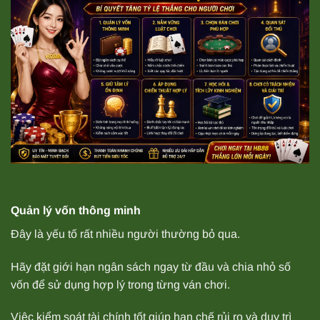
Quản lý vốn thông minh
Đây là yếu tố rất nhiều người thường bỏ qua.
Hãy đặt giới hạn ngân sách ngay từ đầu và chia nhỏ số
vốn để sử dụng hợp lý trong từng ván chơi.
Việc kiểm soát tài chính tốt giúp hạn chế rủi ro và duy trì