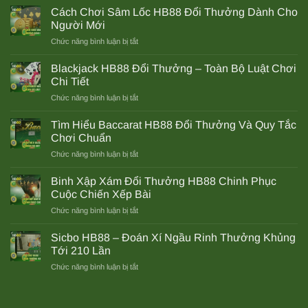
Nhất
Tố
Cách Chơi Sâm Lốc HB88 Đổi Thưởng Dành Cho
Chơi
HB88
Và
Người Mới
–
Chiến
Chức năng bình luận bị tắt
ở
Cuộc
Thuật
Cách
Đấu
Đỉnh
Chơi
Blackjack HB88 Đổi Thưởng – Toàn Bộ Luật Chơi
Trí
Cao
Sâm
Khiến
Chi Tiết
Lốc
Hệ
Chức năng bình luận bị tắt
ở
HB88
Chơi
Blackjack
Đổi
Chiến
HB88
Tìm Hiểu Baccarat HB88 Đổi Thưởng Và Quy Tắc
Thưởng
Thuật
Đổi
Dành
Chơi Chuẩn
Mê
Thưởng
Cho
Mẩn
Chức năng bình luận bị tắt
ở
–
Người
Tìm
Toàn
Mới
Hiểu
Binh Xập Xám Đổi Thưởng HB88 Chinh Phục
Bộ
Baccarat
Luật
Cuộc Chiến Xếp Bài
HB88
Chơi
Chức năng bình luận bị tắt
ở
Đổi
Chi
Binh
Thưởng
Tiết
Xập
Sicbo HB88 – Đoán Xí Ngầu Rinh Thưởng Khủng
Và
Xám
Quy
Tới 210 Lần
Đổi
Tắc
Chức năng bình luận bị tắt
ở
Thưởng
Chơi
Sicbo
HB88
Chuẩn
HB88
Chinh
–
Phục