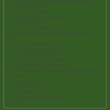
Những thể loại game bài đổi thưởng phổ biến hiện nay
Tiến Lên Miền Nam
Phỏm (Tá Lả) HB88
Mậu Binh (Binh Xập Xám) HB88
Sâm Lốc HB88
Xì Tố (Poker Hồng Kông) HB88
Cách lựa chọn cổng game bài đổi thưởng uy tín và an
toàn
Kiểm tra giấy phép hoạt động
Ưu tiên hệ thống bảo mật cao
Tìm hiểu kỹ chính sách đổi thưởng
Tham khảo đánh giá từ cộng đồng
Hỗ trợ khách hàng chuyên nghiệp
Mẹo chơi game bài đổi thưởng hiệu quả giúp nâng cao tỷ
lệ thắng
Quản lý vốn thông minh
Hiểu rõ luật chơi
Giữ tâm lý ổn định
Học hỏi kinh nghiệm từ cộng đồng
Kết luận