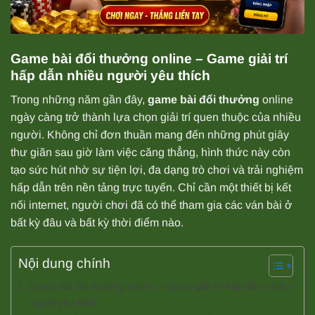
Game bài đổi thưởng online – Game giải trí
hấp dẫn nhiều người yêu thích
Trong những năm gần đây,
game bài đổi thưởng
online
ngày càng trở thành lựa chọn giải trí quen thuộc của nhiều
người. Không chỉ đơn thuần mang đến những phút giây
thư giãn sau giờ làm việc căng thẳng, hình thức này còn
tạo sức hút nhờ sự tiện lợi, đa dạng trò chơi và trải nghiệm
hấp dẫn trên nền tảng trực tuyến. Chỉ cần một thiết bị kết
nối internet, người chơi đã có thể tham gia các ván bài ở
bất kỳ đâu và bất kỳ thời điểm nào.
Nội dung chính
Game bài đổi thưởng online – Game giải trí hấp dẫn nhiều
người yêu thích