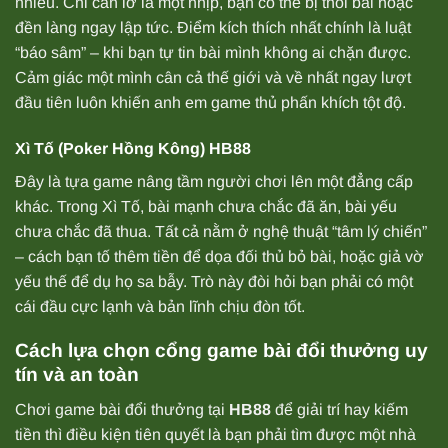
nhiều. Chỉ cần lơ là một nhịp, bạn có thể bị thối bài hoặc
đền làng ngay lập tức. Điểm kích thích nhất chính là luật
“báo sâm” – khi bạn tự tin bài mình không ai chặn được.
Cảm giác một mình cân cả thế giới và về nhất ngay lượt
đầu tiên luôn khiến anh em game thủ phấn khích tột độ.
Xì Tố (Poker Hồng Kông)
HB88
Đây là tựa game nâng tầm người chơi lên một đẳng cấp
khác. Trong Xì Tố, bài mạnh chưa chắc đã ăn, bài yếu
chưa chắc đã thua. Tất cả nằm ở nghệ thuật “tâm lý chiến”
– cách bạn tố thêm tiền để dọa đối thủ bỏ bài, hoặc giả vờ
yếu thế để dụ họ sa bẫy. Trò này đòi hỏi bạn phải có một
cái đầu cực lạnh và bản lĩnh chịu đòn tốt.
Cách lựa chọn cổng game bài đổi thưởng uy
tín và an toàn
Chơi game bài đổi thưởng tại
HB88
để giải trí hay kiếm
tiền thì điều kiện tiên quyết là bạn phải tìm được một nhà