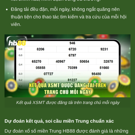
Đăng tải đều đặn, mỗi ngày, không ngắt quãng nên
thuận tiện cho thao tác tìm kiếm và tra cứu của mỗi hội
viên.
Kết quả XSMT được đăng tải trên trang chủ mỗi ngày
Dự đoán kết quả, soi cầu miền Trung chuẩn xác
Dự đoán xổ số miền Trung HB88 được đánh giá là những