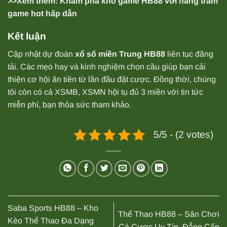
>>Xem thêm:
Khám phá kho game HB88 với hàng trăm
game hot hấp dẫn
Kết luận
Cập nhật dự đoán
xổ số miền Trung HB88
liên tục đăng
tải. Các mẹo hay và kinh nghiệm chọn cầu giúp bạn cải
thiện cơ hội ăn tiền từ lần đầu đặt cược. Đồng thời, chúng
tôi còn có cả XSMB, XSMN hội tụ đủ 3 miền với tin tức
miễn phí, bạn thỏa sức tham khảo.
5/5 - (2 votes)
Saba Sports HB88 – Kho
Thể Thao HB88 – Sân Chơi
Kèo Thể Thao Đa Dạng
Cá Cược Uy Tín, Đẳng Cấp