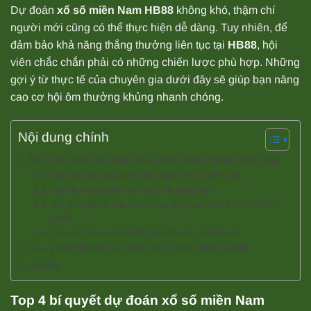
Dự đoán
xổ số miền Nam HB88
không khó, thậm chí
người mới cũng có thể thực hiện dễ dàng. Tuy nhiên, để
đảm bảo khả năng thắng thưởng liên tục tại
HB88
, hội
viên chắc chắn phải có những chiến lược phù hợp. Những
gợi ý từ thực tế của chuyên gia dưới đây sẽ giúp bạn nâng
cao cơ hội ôm thưởng khủng nhanh chóng.
Nội dung chính
Top 4 bí quyết dự đoán xổ số miền Nam HB88 chính xác
Soi cầu theo bạc nhớ đảm bảo tính ổn định cao
Nuôi lô khung dài hơi với tỷ lệ trúng cao
Soi tổng đề và đầu đuôi trong dự đoán xổ số miền Nam
HB88
Theo dõi và so sánh kết quả liên tục chính xác
Lưu ý đặc biệt khi dự đoán xổ số miền Nam HB88
Lời kết
Top 4 bí quyết dự đoán xổ số miền Nam