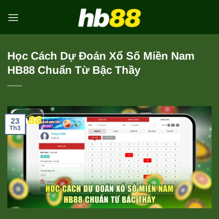
Bỏ
qua
nội
dung
Học Cách Dự Đoán Xổ Số Miền Nam
HB88 Chuẩn Từ Bậc Thầy
23
Th3