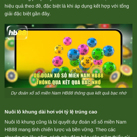
hiệu quả theo đề, đặc biệt là khi áp dụng kết hợp với tổng
giải đặc biệt gần đây.
Dự đoán xổ số miền Nam HB88 thông qua kết quả bạc nhớ
Nuôi lô khung dài hơi với tỷ lệ trúng cao
Nuôi lô khung cũng là bí quyết dự đoán xổ số miền Nam
HB88 mang tính chiến lược và bền vững. Theo các