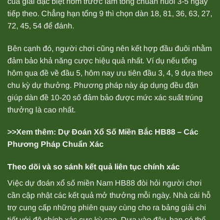
của giải đặc biệt hôm trước làm tổng chuẩn nuôi 3-5 ngày
tiếp theo. Chẳng hạn tổng 9 thì chọn dàn 18, 81, 36, 63, 27,
72, 45, 54 để đánh.
Bên cạnh đó, người chơi cũng nên kết hợp đầu đuôi nhằm
đảm bảo khả năng cược hiệu quả nhất. Ví dụ nếu tổng
hôm qua đề về đầu 5, hôm nay ưu tiên đầu 3, 4, 9 dựa theo
chu kỳ dự thưởng. Phương pháp này áp dụng đều đặn
giúp dàn đề 10-20 số đảm bảo được mức xác suất trúng
thưởng là cao nhất.
>>Xem thêm:
Dự Đoán Xổ Số Miền Bắc HB88 – Các
Phương Pháp Chuẩn Xác
Theo dõi và so sánh kết quả liên tục chính xác
Việc dự đoán xổ số miền Nam HB88 đòi hỏi người chơi
cần cập nhật các kết quả mở thưởng mỗi ngày. Nhà cái hỗ
trợ cung cấp những phiên quay cùng cho ra bảng giải chi
tiết với độ chính xác cực kỳ cao. Dựa vào đây, bạn có thể