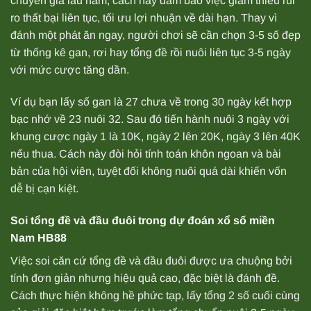
chuyên gia lâu năm, cách này đảm bảo việc giảm thiểu rủi
ro thất bại liên tục, tối ưu lợi nhuận về dài hạn. Thay vì
đánh một phát ăn ngay, người chơi sẽ cần chọn 3-5 số đẹp
từ thống kê gan, rơi hay tổng đề rồi nuôi liên tục 3-5 ngày
với mức cược tăng dần.
Ví dụ bạn lấy số gan là 27 chưa về trong 30 ngày kết hợp
bạc nhớ về 23 nuôi 32. Sau đó tiến hành nuôi 3 ngày với
khung cược ngày 1 là 10K, ngày 2 lên 20K, ngày 3 lên 40K
nếu thua. Cách này đòi hỏi tính toán khôn ngoan và bài
bản của hội viên, tuyệt đối không nuôi quá dài khiến vốn
dễ bị cạn kiệt.
Soi tổng đề và đầu đuôi trong dự đoán xổ số miền
Nam HB88
Việc soi căn cứ tổng đề và đầu đuôi được ưa chuộng bởi
tính đơn giản nhưng hiệu quả cao, đặc biệt là đánh đề.
Cách thực hiện không hề phức tạp, lấy tổng 2 số cuối cùng